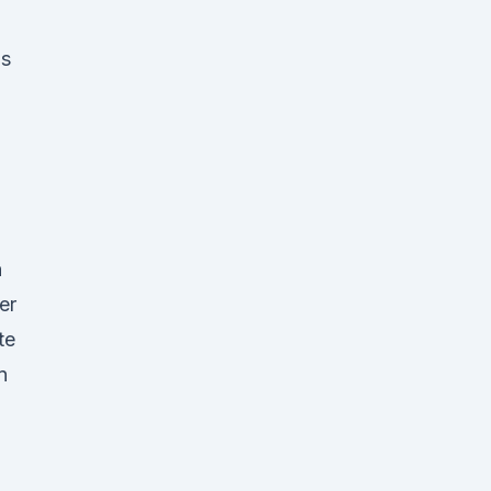
is
n
er
te
n