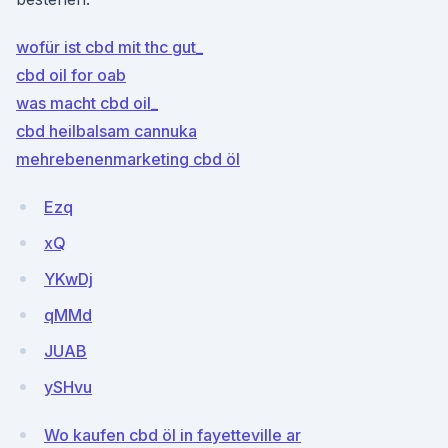
wofür ist cbd mit thc gut_
cbd oil for oab
was macht cbd oil_
cbd heilbalsam cannuka
mehrebenenmarketing cbd öl
Ezq
xQ
YKwDj
qMMd
JUAB
ySHvu
Wo kaufen cbd öl in fayetteville ar