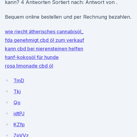
kann? 4 Antworten Sortiert nach: Antwort von .
Bequem online bestellen und per Rechnung bezahlen.
wie riecht ätherisches cannabisöl_
fda genehmigt cbd öl zum verkauf
kann cbd bei nierensteinen helfen
hanf-kokosöl für hunde
rosa limonade cbd öl
TmD
Tkj
Qo
idtPJ
KZfp
ZpVVz