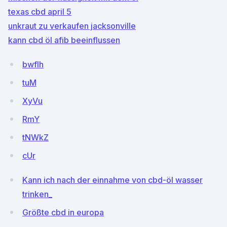
texas cbd april 5
unkraut zu verkaufen jacksonville
kann cbd öl afib beeinflussen
bwflh
tuM
XyVu
RmY
tNWkZ
cUr
Kann ich nach der einnahme von cbd-öl wasser
trinken_
Größte cbd in europa