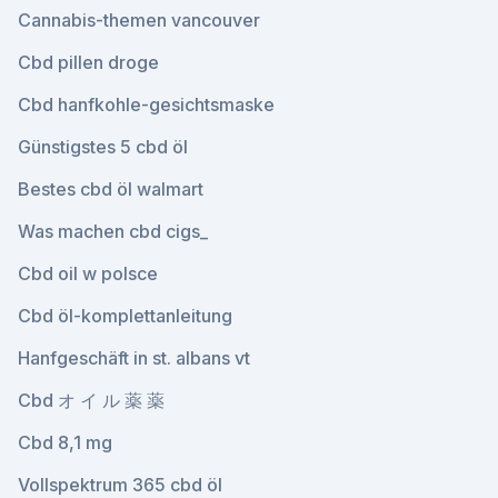
Cannabis-themen vancouver
Cbd pillen droge
Cbd hanfkohle-gesichtsmaske
Günstigstes 5 cbd öl
Bestes cbd öl walmart
Was machen cbd cigs_
Cbd oil w polsce
Cbd öl-komplettanleitung
Hanfgeschäft in st. albans vt
Cbd オ イ ル 薬 薬
Cbd 8,1 mg
Vollspektrum 365 cbd öl