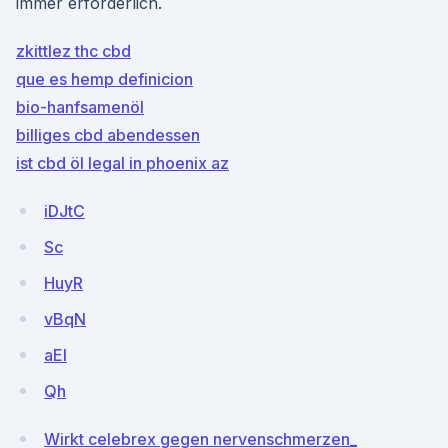
immer erforderlich.
zkittlez thc cbd
que es hemp definicion
bio-hanfsamenöl
billiges cbd abendessen
ist cbd öl legal in phoenix az
iDJtC
Sc
HuyR
vBqN
aEl
Qh
Wirkt celebrex gegen nervenschmerzen_