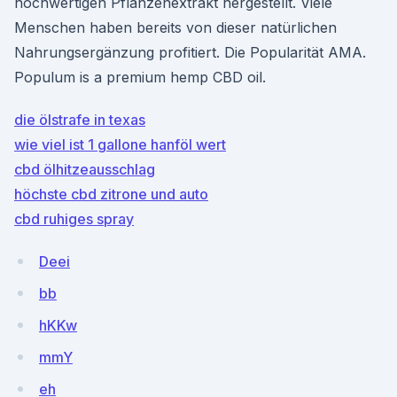
hochwertigen Pflanzenextrakt hergestellt. Viele
Menschen haben bereits von dieser natürlichen
Nahrungsergänzung profitiert. Die Popularität AMA.
Populum is a premium hemp CBD oil.
die ölstrafe in texas
wie viel ist 1 gallone hanföl wert
cbd ölhitzeausschlag
höchste cbd zitrone und auto
cbd ruhiges spray
Deei
bb
hKKw
mmY
eh