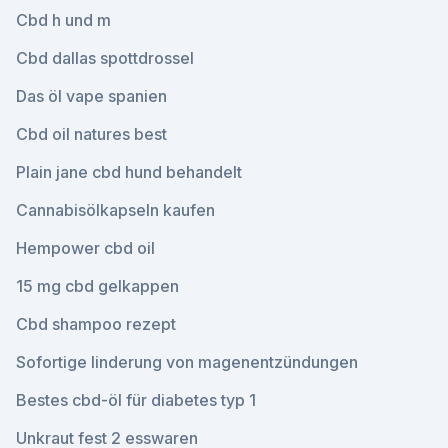
Cbd h und m
Cbd dallas spottdrossel
Das öl vape spanien
Cbd oil natures best
Plain jane cbd hund behandelt
Cannabisölkapseln kaufen
Hempower cbd oil
15 mg cbd gelkappen
Cbd shampoo rezept
Sofortige linderung von magenentzündungen
Bestes cbd-öl für diabetes typ 1
Unkraut fest 2 esswaren